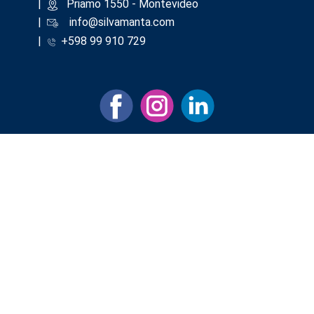
|
​Priamo 1550 - Montevideo
|
info@silvamanta.com
|
+598 99 910 729