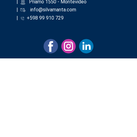
|
​Priamo 1550 - Montevideo
|
info@silvamanta.com
|
+598 99 910 729