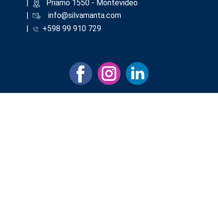
|
​Priamo 1550 - Montevideo
|
info@silvamanta.com
|
+598 99 910 729