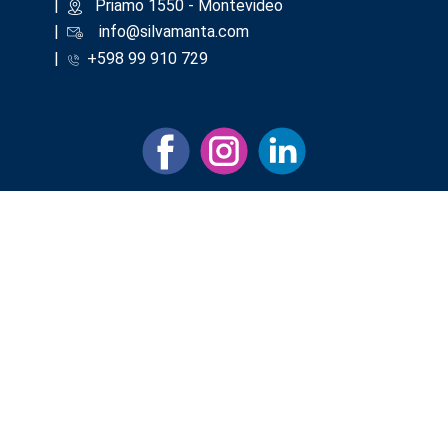
|
​Priamo 1550 - Montevideo
|
info@silvamanta.com
|
+598 99 910 729