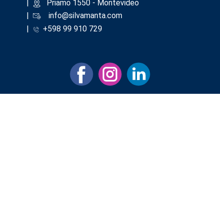
|
​Priamo 1550 - Montevideo
|
info@silvamanta.com
|
+598 99 910 729