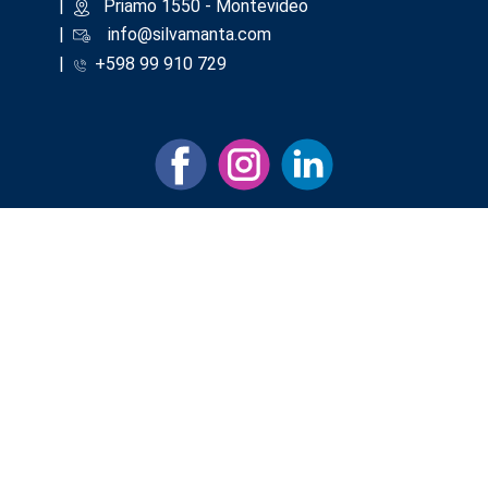
|
​Priamo 1550 - Montevideo
|
info@silvamanta.com
|
+598 99 910 729