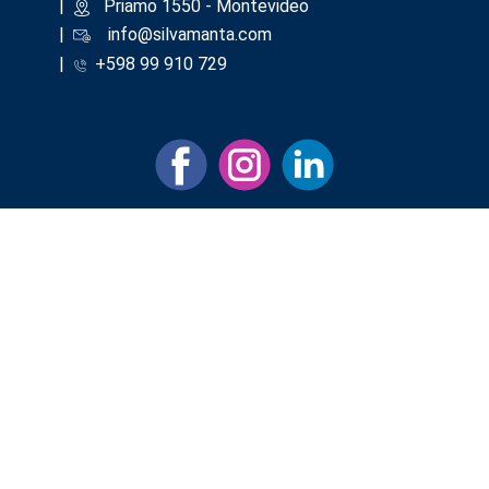
|
​Priamo 1550 - Montevideo
|
info@silvamanta.com
|
+598 99 910 729