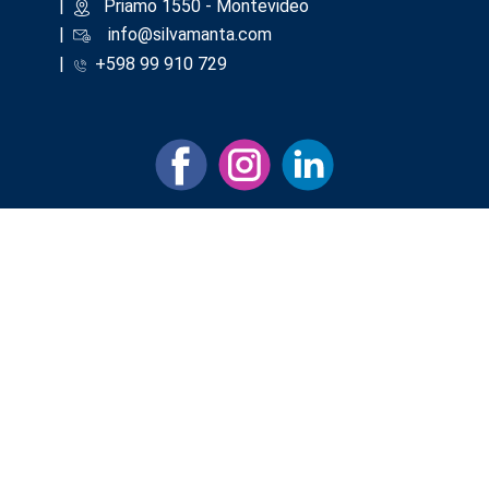
|
​Priamo 1550 - Montevideo
|
info@silvamanta.com
|
+598 99 910 729